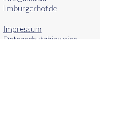
limburgerhof.de
Impressum
Datenschutzhinweise
Bleibt informiert über unser Social-
Media-Kanäle
Unsere Partner
für erfrischende Getränke:
Satzung