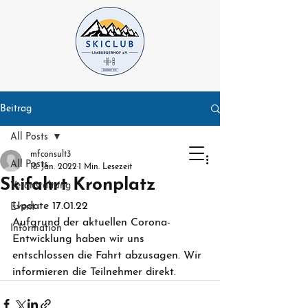
Beitrag
All Posts
mfconsult3
All Posts
18. Jan. 2022
1 Min. Lesezeit
Skifahrt Kronplatz
Veranstaltung
Update 17.01.22
Event
Aufgrund der aktuellen Corona-
Information
Entwicklung haben wir uns 
entschlossen die Fahrt abzusagen. Wir 
informieren die Teilnehmer direkt.