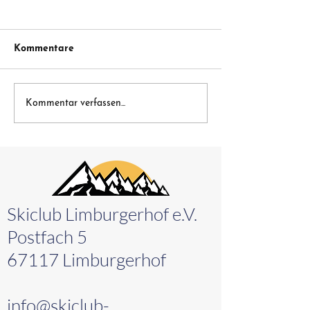
Kommentare
Nikolaus Spende der
Erste Skifahrt 
Kommentar verfassen...
Sparkasse Vorderpfalz
Saison online! 
Skiclub Limburgerhof e.V.
Postfach 5
67117 Limburgerhof
info@skiclub-