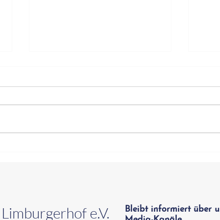
Nikolaus Spende der
Erst
Sparkasse Vorderpfalz
onlin
 Limburgerhof e.V.
Bleibt informiert über u
Media-Kanäle