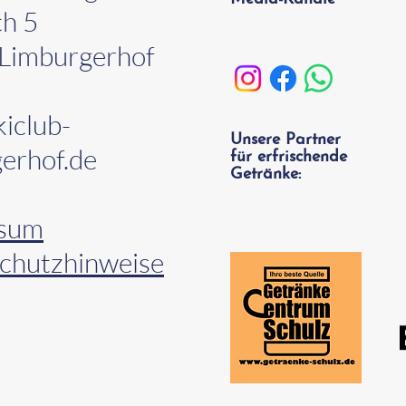
ch 5
Limburgerhof
iclub-
Unsere Partner
erhof.de
für erfrischende
Getränke:
ssum
chutzhinweise