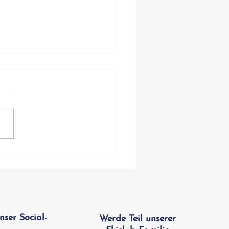
e Skifahrt der Saison
e! 🏔️🎿
nser Social-
Werde Teil unserer