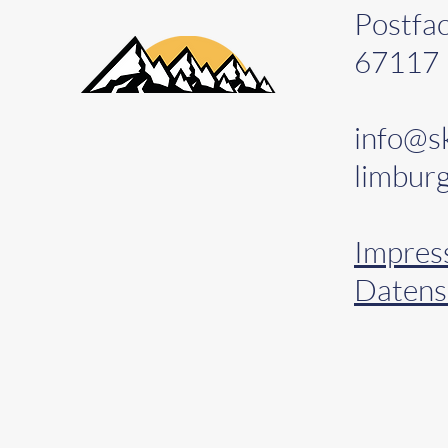
Postfa
67117 
info@sk
limburg
Impre
Datens