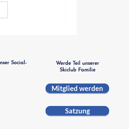
e Skifahrt der Saison
e! 🏔️🎿
nser Social-
Werde Teil unserer
Skiclub Familie
Mitglied werden
Satzung