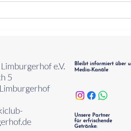
Nikolaus Spende der
Erst
Sparkasse Vorderpfalz
onlin
 Limburgerhof e.V.
Bleibt informiert über u
Media-Kanäle
ch 5
Limburgerhof
iclub-
Unsere Partner
erhof.de
für erfrischende
Getränke: