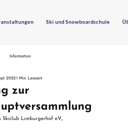
ranstaltungen
Ski und Snowboardschule
Üb
Information
Sept. 2022
1 Min. Lesezeit
g zur
auptversammlung
 Skiclub Limburgerhof e.V.,