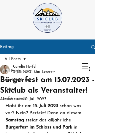
Beitrag
All Posts
Carolin Herfel
All Posts
3. Juli 2023
1 Min. Lesezeit
Bürgerfest am 15.07.2023 -
Veranstaltung
Skiclub als Veranstalter!
Event
Information
Aktualisiert:
10. Juli 2023
Habt ihr am 
15. Juli 2023
 schon was 
vor? Nein? Perfekt! Denn an diesem 
Samstag 
steigt das alljährliche 
Bürgerfest im Schloss und Park
 in 