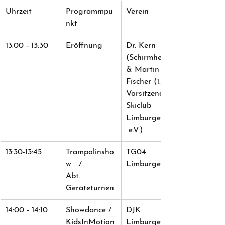
Uhrzeit
Programmpu
Verein
nkt
13:00 ‐ 13:30
Eröffnung
Dr. Kern 
(Schirmherr) 
& Martin 
Fischer (1. 
Vorsitzender 
Skiclub 
Limburgerhof
 e.V.)
13:30-13:45
Trampolinsho
TG04   
w   /
Limburgerhof
Abt. 
Geräteturnen
14:00 ‐ 14:10
Showdance / 
DJK 
KidsInMotion
Limburgerhof