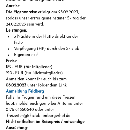
Ausfahrt im Vordergrund stehen.
Anreise:
Die 
Eigenanreise
 erfolgt am 23.02.2023, 
sodass unser erster gemeinsamer Skitag der 
24.02.2023 sein wird. 
Leistungen:
3 Nächte in der Hütte direkt an der 
Piste
Verpflegung (HP) durch den Skiclub
Eigenanreise!
Preise
189.- EUR (für Mitglieder)
210.- EUR (für Nichtmitglieder)
Anmelden könnt ihr euch bis zum 
06.02.2023 
unter folgendem Link 
Anmeldung Feldberg
Falls ihr Fragen rund um diese Freizeit 
habt, meldet euch gerne bei Antonia unter 
0176 84560640 oder unter 
 freizeiten@skiclub-limburgerhof.de
Nicht enthalten im Reisepreis / notwendige 
Ausrüstung: