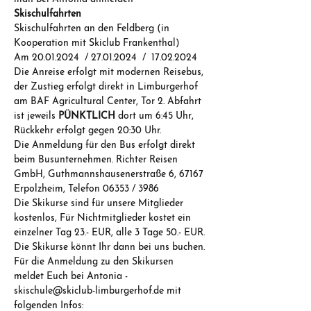
Skischulfahrten
Skischulfahrten an den Feldberg (in 
Kooperation mit Skiclub Frankenthal) 
Am 20.01.2024  / 27.01.2024  /  17.02.2024 
Die Anreise erfolgt mit modernen Reisebus, 
der Zustieg erfolgt direkt in Limburgerhof 
am BAF Agricultural Center, Tor 2. Abfahrt 
ist jeweils 
PÜNKTLICH 
dort um 6:45 Uhr, 
Rückkehr erfolgt gegen 20:30 Uhr. 
Die Anmeldung für den Bus erfolgt direkt 
beim Busunternehmen. Richter Reisen 
GmbH, Guthmannshausenerstraße 6, 67167 
Erpolzheim, Telefon 06353 / 3986  
Die Skikurse sind für unsere Mitglieder 
kostenlos, Für Nichtmitglieder kostet ein 
einzelner Tag 23.- EUR, alle 3 Tage 50.- EUR. 
Die Skikurse könnt Ihr dann bei uns buchen. 
Für die Anmeldung zu den Skikursen 
meldet Euch bei Antonia - 
skischule@skiclub-limburgerhof.de mit 
folgenden Infos: