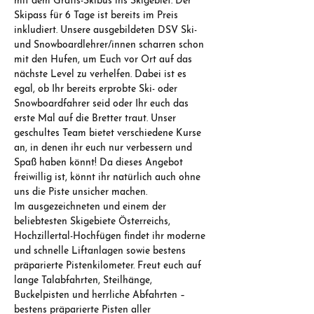
mit dem Gratis-Skibus ins Skigebiet. Der 
Skipass für 6 Tage ist bereits im Preis 
inkludiert. Unsere ausgebildeten DSV Ski- 
und Snowboardlehrer/innen scharren schon 
mit den Hufen, um Euch vor Ort auf das 
nächste Level zu verhelfen. Dabei ist es 
egal, ob Ihr bereits erprobte Ski- oder 
Snowboardfahrer seid oder Ihr euch das 
erste Mal auf die Bretter traut. Unser 
geschultes Team bietet verschiedene Kurse 
an, in denen ihr euch nur verbessern und 
Spaß haben könnt! Da dieses Angebot 
freiwillig ist, könnt ihr natürlich auch ohne 
uns die Piste unsicher machen.
Im ausgezeichneten und einem der 
beliebtesten Skigebiete Österreichs, 
Hochzillertal-Hochfügen findet ihr moderne 
und schnelle Liftanlagen sowie bestens 
präparierte Pistenkilometer. Freut euch auf 
lange Talabfahrten, Steilhänge, 
Buckelpisten und herrliche Abfahrten – 
bestens präparierte Pisten aller 