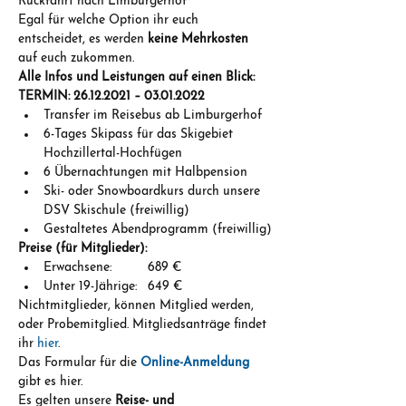
Rückfahrt nach Limburgerhof
Egal für welche Option ihr euch 
entscheidet, es werden 
keine Mehrkosten
auf euch zukommen.
Alle Infos und Leistungen auf einen Blick:
TERMIN: 26.12.2021 – 03.01.2022
Transfer im Reisebus ab Limburgerhof
6-Tages Skipass für das Skigebiet 
Hochzillertal-Hochfügen
6 Übernachtungen mit Halbpension
Ski- oder Snowboardkurs durch unsere 
DSV Skischule (freiwillig)
Gestaltetes Abendprogramm (freiwillig)
Preise (für Mitglieder):
Erwachsene:          689 €
Unter 19-Jährige:   649 €
Nichtmitglieder, können Mitglied werden, 
oder Probemitglied. Mitgliedsanträge findet 
ihr 
hier
.
Das Formular für die 
Online-Anmeldung
gibt es hier.
Es gelten unsere 
Reise- und 