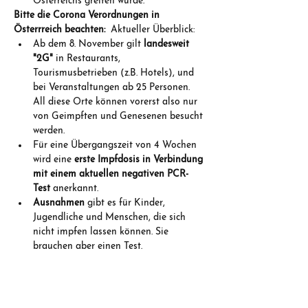
Österreichs greifen würde.
Bitte die Corona Verordnungen in 
Österrreich beachten:
  Aktueller Überblick:
Ab dem 8. November gilt 
landesweit 
"2G"
 in Restaurants, 
Tourismusbetrieben (z.B. Hotels), und 
bei Veranstaltungen ab 25 Personen. 
All diese Orte können vorerst also nur 
von Geimpften und Genesenen besucht 
werden.
Für eine Übergangszeit von 4 Wochen 
wird eine 
erste Impfdosis in Verbindung 
mit einem aktuellen negativen PCR-
Test
 anerkannt.
Ausnahmen
 gibt es für Kinder, 
Jugendliche und Menschen, die sich 
nicht impfen lassen können. Sie 
brauchen aber einen Test.
Impfnachweise werden nur 
bis zu 9 
Monate nach der letzten Impfdosis 
anerkannt
. (Übergangsfrist: 3 Wochen / 
Johnson & Johnson wird ab 3.1.2022 nur 