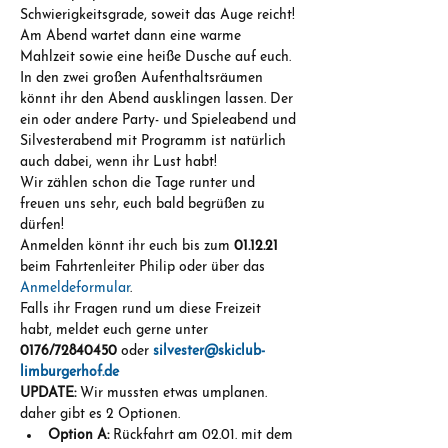
Schwierigkeitsgrade, soweit das Auge reicht! 
Am Abend wartet dann eine warme 
Mahlzeit sowie eine heiße Dusche auf euch. 
In den zwei großen Aufenthaltsräumen 
könnt ihr den Abend ausklingen lassen. Der 
ein oder andere Party- und Spieleabend und 
Silvesterabend mit Programm ist natürlich 
auch dabei, wenn ihr Lust habt!
Wir zählen schon die Tage runter und 
freuen uns sehr, euch bald begrüßen zu 
dürfen!
Anmelden könnt ihr euch bis zum 
01.12.21
beim Fahrtenleiter Philip oder über das 
Anmeldeformular
.
Falls ihr Fragen rund um diese Freizeit 
habt, meldet euch gerne unter 
0176/72840450
 oder 
silvester@skiclub-
limburgerhof.de
UPDATE:
 Wir mussten etwas umplanen. 
daher gibt es 2 Optionen.
Option A: 
Rückfahrt am 02.01. mit dem 