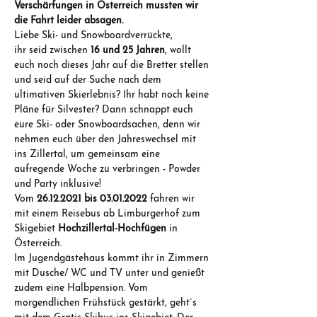
Verschärfungen in Österreich mussten wir 
die Fahrt leider absagen.
Liebe Ski- und Snowboardverrückte,
ihr seid zwischen 
16 und 25 Jahren
, wollt 
euch noch dieses Jahr auf die Bretter stellen 
und seid auf der Suche nach dem 
ultimativen Skierlebnis? Ihr habt noch keine 
Pläne für Silvester? Dann schnappt euch 
eure Ski- oder Snowboardsachen, denn wir 
nehmen euch über den Jahreswechsel mit 
ins Zillertal, um gemeinsam eine 
aufregende Woche zu verbringen - Powder 
und Party inklusive!
Vom 
26.12.2021 bis 03.01.2022
 fahren wir 
mit einem Reisebus ab Limburgerhof zum 
Skigebiet 
Hochzillertal-Hochfügen
 in 
Österreich.
Im Jugendgästehaus kommt ihr in Zimmern 
mit Dusche/ WC und TV unter und genießt 
zudem eine Halbpension. Vom 
morgendlichen Frühstück gestärkt, geht´s 